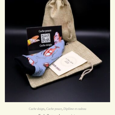
Cache doigts
,
Cache pouce
,
Diplôme et cadeau