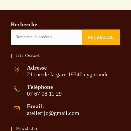
page
du
produit
Recherche
RECHERCHE
Info Contact
Adresse
21 rue de la gare 19340 eygurande
Téléphone
07 67 08 11 29
S’ouvre
Email:
dans
atelierjjd@gmail.com
S’ouvre
votre
dans
application
votre
application
Newsletter