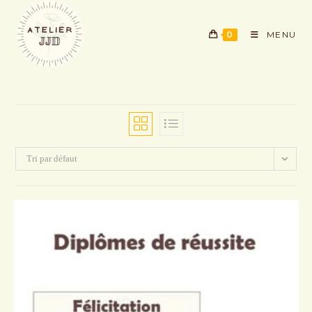
Skip
to
0
MENU
content
Tri par défaut