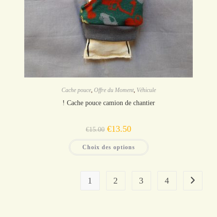
Cache pouce
,
Offre du Moment
,
Véhicule
! Cache pouce camion de chantier
Le
Le
€
13.50
€
15.00
prix
prix
initial
actuel
Ce
était :
est :
Choix des options
produit
€15.00.
€13.50.
a
plusieurs
variations.
Les
1
2
3
4
options
peuvent
être
choisies
sur
la