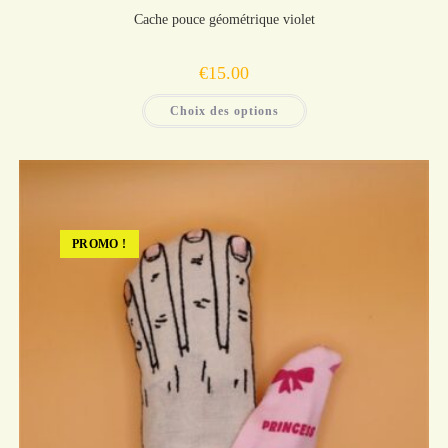
Cache pouce géométrique violet
€
15.00
Ce
Choix des options
produit
a
plusieurs
variations.
Les
options
peuvent
être
choisies
sur
PROMO !
la
page
du
produit