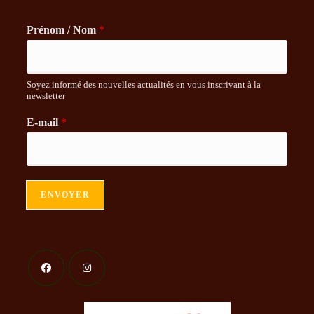
Prénom / Nom
*
Soyez informé des nouvelles actualités en vous inscrivant à la
newsletter
E-mail
*
ENVOYER
S’ouvre
S’ouvre
dans
dans