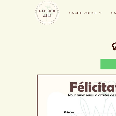
CACHE POUCE
CA
D