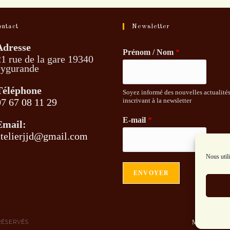
ontact
Newsletter
Adresse
Prénom / Nom
*
1 rue de la gare 19340
eygurande
Téléphone
Soyez informé des nouvelles actualité
07 67 08 11 29
inscrivant à la newsletter
E-mail
*
Email:
atelierjjd@gmail.com
Nous utili
ENVOYER
RÉSERVÉS
Mon compte