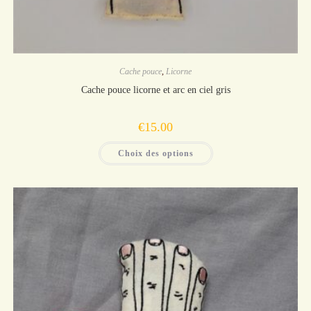
Cache pouce
,
Licorne
Cache pouce licorne et arc en ciel gris
€
15.00
Ce
Choix des options
produit
a
plusieurs
variations.
Les
options
peuvent
être
choisies
sur
la
page
du
produit