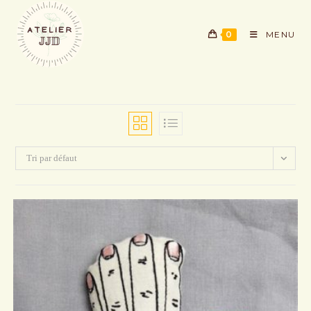
Skip
to
0
MENU
content
Tri par défaut