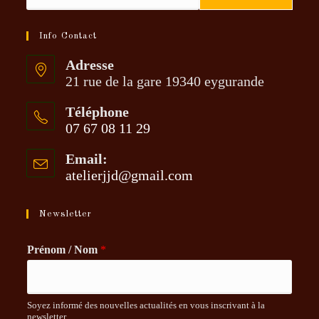
Info Contact
Adresse
21 rue de la gare 19340 eygurande
Téléphone
07 67 08 11 29
S’ouvre
Email:
dans
atelierjjd@gmail.com
S’ouvre
votre
dans
application
votre
application
Newsletter
Prénom / Nom
*
Soyez informé des nouvelles actualités en vous inscrivant à la
newsletter