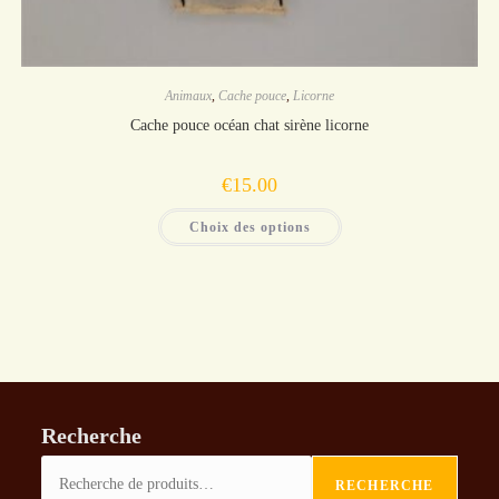
Animaux
,
Cache pouce
,
Licorne
Cache pouce océan chat sirène licorne
€
15.00
Ce
Choix des options
produit
a
plusieurs
variations.
Les
options
peuvent
être
choisies
sur
la
page
du
Recherche
produit
RECHERCHE