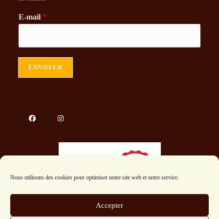
E-mail
*
ENVOYER
S’ouvre
S’ouvre
dans
dans
un
un
nouvel
nouvel
Nous utilisons des cookies pour optimiser notre site web et notre service.
onglet
onglet
Accepter