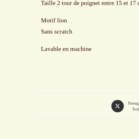
Taille 2 tour de poignet entre 15 et 17
Motif lion
Sans scratch
Lavable en machine
Opens
Partag
Twit
in
a
new
window