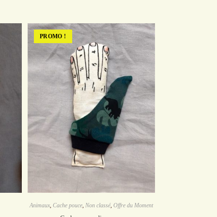
PROMO !
Animaux
,
Cache pouce
,
Non classé
,
Offre du Moment