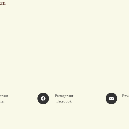
 cm
Opens
Opens
er sur
Partager sur
Envo
ter
Facebook
in
in
a
a
new
new
window
window