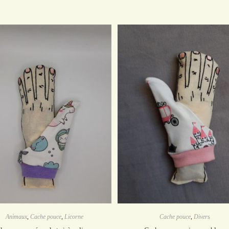
Animaux
,
Cache pouce
,
Licorne
Cache pouce
,
Divers