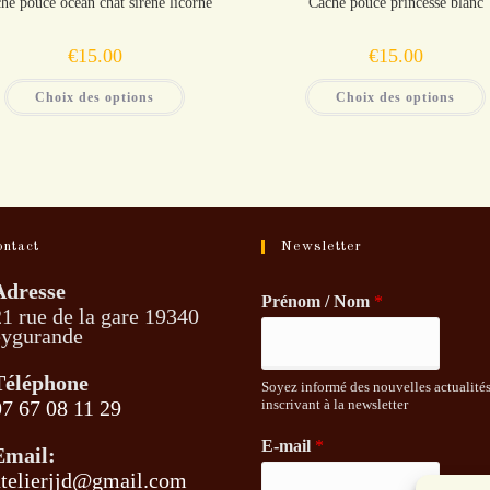
he pouce océan chat sirène licorne
Cache pouce princesse blanc
€
15.00
€
15.00
Ce
Choix des options
Choix des options
produit
a
plusieurs
variations.
Les
options
peuvent
être
choisies
sur
ontact
Newsletter
la
l
page
du
Adresse
produit
Prénom / Nom
*
1 rue de la gare 19340
eygurande
Téléphone
Soyez informé des nouvelles actualité
07 67 08 11 29
inscrivant à la newsletter
’ouvre
E-mail
*
Email:
ans
atelierjjd@gmail.com
S’ouvre
otre