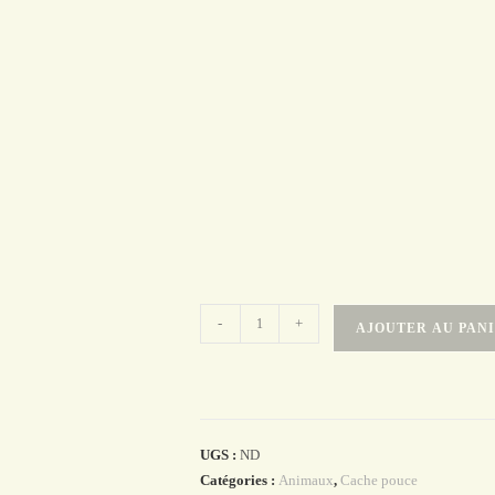
quantité
-
+
AJOUTER AU PAN
de
Cache
pouce
lion
bleu
UGS :
ND
Catégories :
Animaux
,
Cache pouce