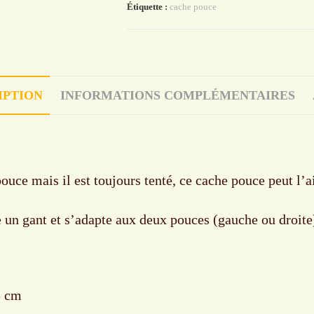
Étiquette :
cache pouce
en
ciel
gris
IPTION
INFORMATIONS COMPLÉMENTAIRES
ouce mais il est toujours tenté, ce cache pouce peut l’ai
e un gant et s’adapte aux deux pouces (gauche ou droit
5 cm