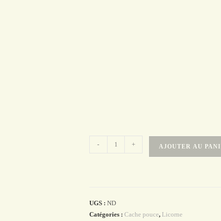
quantité
-
+
AJOUTER AU PAN
de
Cache
pouce
licorne
et
UGS :
ND
Catégories :
Cache pouce
,
Licorne
arc