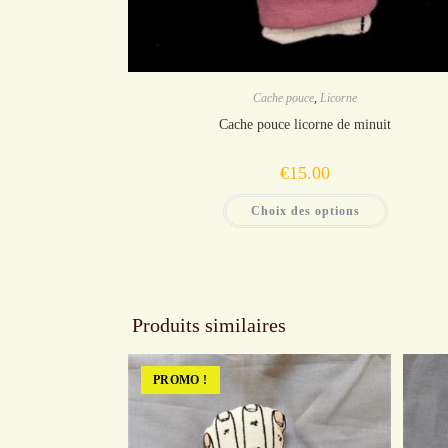
Cache pouce
,
Licorne
Cache pouce licorne de minuit
€
15.00
Ce
Choix des options
produit
a
plusieurs
variations.
Les
options
peuvent
être
Produits similaires
choisies
sur
la
page
PROMO !
du
produit