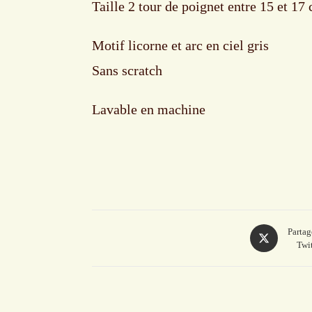
Taille 2 tour de poignet entre 15 et 17
Motif licorne et arc en ciel gris
Sans scratch
Lavable en machine
Opens
Partag
Twit
in
a
new
window