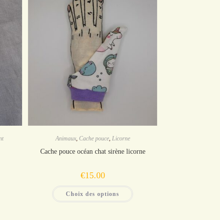
nt
Animaux
,
Cache pouce
,
Licorne
Cache pouce océan chat sirène licorne
€
15.00
Ce
Ce
Choix des options
produit
produit
.
a
a
plusieurs
plusieurs
variations.
variations.