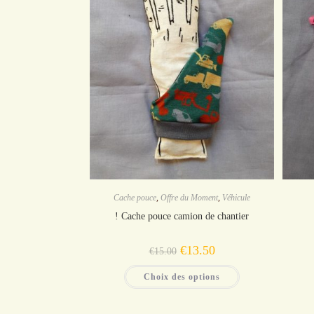
Cache pouce
,
Offre du Moment
,
Véhicule
! Cache pouce camion de chantier
Le
Le
€
13.50
€
15.00
prix
prix
initial
actuel
Ce
était :
est :
Choix des options
produit
€15.00.
€13.50.
a
plusieurs
variations.