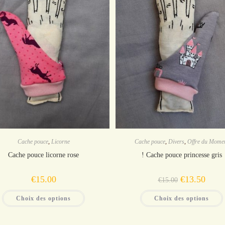
Cache pouce
,
Licorne
Cache pouce
,
Divers
,
Offre du Mome
Cache pouce licorne rose
! Cache pouce princesse gris
Le
Le
€
15.00
€
13.50
€
15.00
prix
prix
initial
actuel
Ce
était :
est :
Choix des options
Choix des options
produit
€15.00.
€13.50
a
plusieurs
variations.