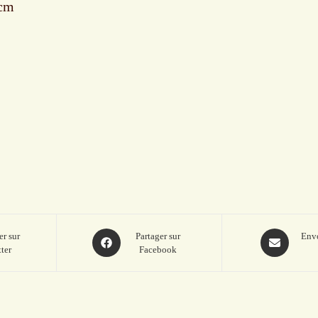
 cm
Opens
Opens
er sur
Partager sur
Envo
ter
Facebook
in
in
a
a
new
new
window
window