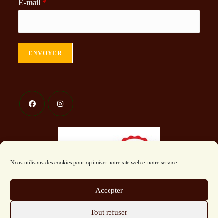
E-mail
*
ENVOYER
S’ouvre
S’ouvre
dans
dans
un
un
nouvel
nouvel
Nous utilisons des cookies pour optimiser notre site web et notre service.
onglet
onglet
Accepter
Tout refuser