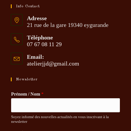
Info Contact
Adresse
21 rue de la gare 19340 eygurande
Téléphone
07 67 08 11 29
S’ouvre
Email:
dans
atelierjjd@gmail.com
S’ouvre
votre
dans
application
votre
application
Newsletter
Prénom / Nom
*
Soyez informé des nouvelles actualités en vous inscrivant à la
newsletter